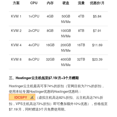
方案
CPU
内存
硬盘
流量
优惠价/月
KVM 1
1vCPU
4GB
50GB
4TB
$5.84
NVMe
KVM 2
2vCPU
8GB
100GB
8TB
$7.91
NVMe
KVM 4
4vCPU
16GB
200GB
16TB
$11.69
NVMe
KVM 8
8vCPU
32GB
400GB
32TB
$23.39
NVMe
三、Hostinger云主机低至$7.19/月+3个月赠期
Hostinger云主机最高可享74%的折扣（官网目前为71%的折扣，
使用本站专属Hostinger优惠码Hostinger优惠码：
IDCSPY
（虚拟主机高达82%折扣、云主机高达74%折
扣，VPS主机高达73%折扣）即可叠加额外10%优惠），价格低至
$7.19/月，同时赠送3个月免费使用期。