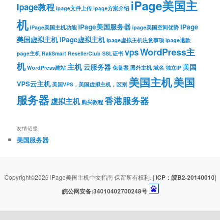
iPage美国主
Ipage教程
ipage文件上传
ipage方案介绍
机
iPage美国服务器
IPage
iPage美国主机功能
ipage美国空间优势
美国虚拟主机
iPage虚拟主机
Ipage虚拟主机注意事项
ipage退款
WordPress主
vps
page主机
RakSmart
ResellerClub
SSL证书
机
主机
云服务器
美国
WordPress建站
免备案
国外主机
域名
独立IP
美国主机
美国
VPS云主机
美国VPS，美国虚拟主机，区别
服务器
香港服务器
虚拟主机
购买教程
友情链接
美国服务器
Copyright©2026 iPage美国主机中文指南 保留所有权利. |
ICP：皖B2-20140010
|
皖公网安备:34010402700248号