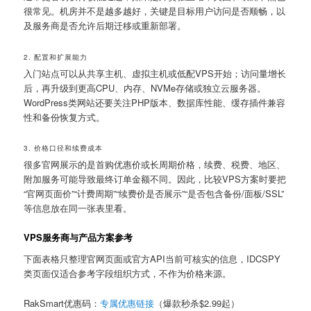
很常见。机房并不是越多越好，关键是目标用户访问是否顺畅，以
及服务商是否允许后期迁移或重新部署。
2. 配置和扩展能力
入门站点可以从共享主机、虚拟主机或低配VPS开始；访问量增长
后，再升级到更高CPU、内存、NVMe存储或独立云服务器。
WordPress类网站还要关注PHP版本、数据库性能、缓存插件兼容
性和备份恢复方式。
3. 价格口径和续费成本
很多官网展示的是首购优惠价或长周期价格，续费、税费、地区、
附加服务可能导致最终订单金额不同。因此，比较VPS方案时要把
“官网页面价”“计费周期”“续费价是否展示”“是否包含备份/面板/SSL”
等信息放在同一张表里看。
VPS服务商与产品方案参考
下面表格只整理官网页面或官方API当前可核实的信息，IDCSPY
类页面仅适合参考字段组织方式，不作为价格来源。
RakSmart优惠码：
专属优惠链接
（爆款秒杀$2.99起）