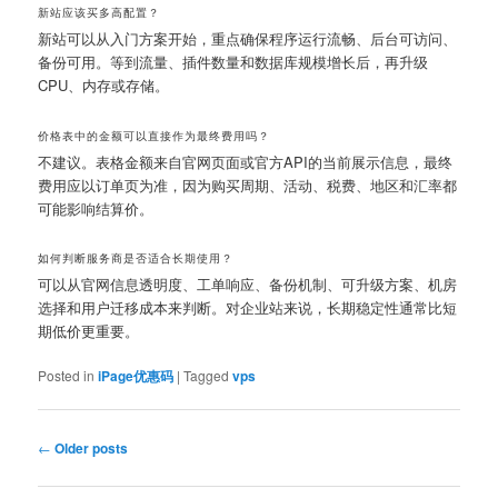
新站应该买多高配置？
新站可以从入门方案开始，重点确保程序运行流畅、后台可访问、
备份可用。等到流量、插件数量和数据库规模增长后，再升级
CPU、内存或存储。
价格表中的金额可以直接作为最终费用吗？
不建议。表格金额来自官网页面或官方API的当前展示信息，最终
费用应以订单页为准，因为购买周期、活动、税费、地区和汇率都
可能影响结算价。
如何判断服务商是否适合长期使用？
可以从官网信息透明度、工单响应、备份机制、可升级方案、机房
选择和用户迁移成本来判断。对企业站来说，长期稳定性通常比短
期低价更重要。
Posted in
iPage优惠码
|
Tagged
vps
Post navigation
←
Older posts