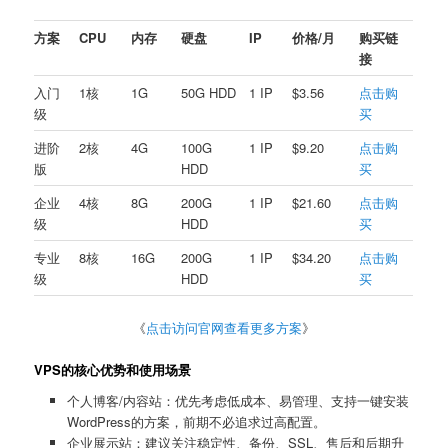
方案
CPU
内存
硬盘
IP
价格/月
购买链
接
入门
1核
1G
50G HDD
1 IP
$3.56
点击购
级
买
进阶
2核
4G
100G
1 IP
$9.20
点击购
版
HDD
买
企业
4核
8G
200G
1 IP
$21.60
点击购
级
HDD
买
专业
8核
16G
200G
1 IP
$34.20
点击购
级
HDD
买
《
点击访问官网查看更多方案
》
VPS的核心优势和使用场景
个人博客/内容站：优先考虑低成本、易管理、支持一键安装
WordPress的方案，前期不必追求过高配置。
企业展示站：建议关注稳定性、备份、SSL、售后和后期升